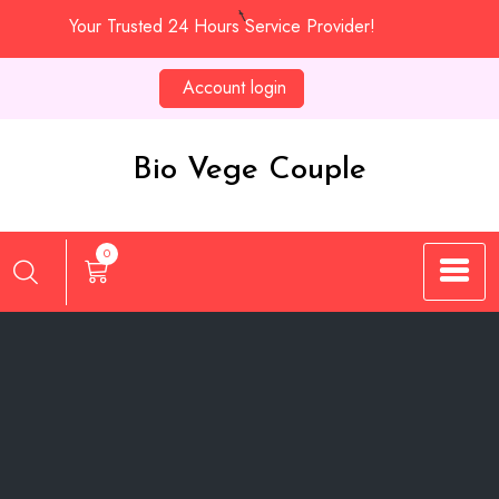
Skip
Your Trusted 24 Hours Service Provider!
to
content
Account login
Bio Vege Couple
0