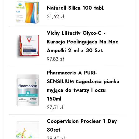
Naturell Silica 100 tabl.
21,62
zł
Vichy Liftactiv Glyco-C -
Kuracja Peelingująca Na Noc
Ampułki 2 ml x 30 Szt.
97,83
zł
Pharmaceris A PURI-
SENSILIUM Łagodząca pianka
myjąca do twarzy i oczu
150ml
27,51
zł
Coopervision Proclear 1 Day
30szt
39,40
zł