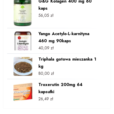
G&G Kolagen 400 mg 60
kaps
56,05
zł
Yango Acetylo-L-karnityna
460 mg 90kaps
40,09
zł
Triphala gotowa mieszanka 1
kg
80,00
zł
Troxerutin 200mg 64
kapsułki
26,49
zł