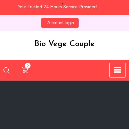
Skip
Your Trusted 24 Hours Service Provider!
to
content
Account login
Bio Vege Couple
0