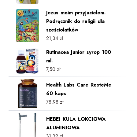
Jezus moim przyjacielem.
Podręcznik do religii dla
sześciolatków
21,34
zł
Rutinacea Junior syrop 100
ml.
7,50
zł
Health Labs Care ResteMe
60 kaps
78,98
zł
HEBEI KULA ŁOKCIOWA
ALUMINIOWA
31,32
zł