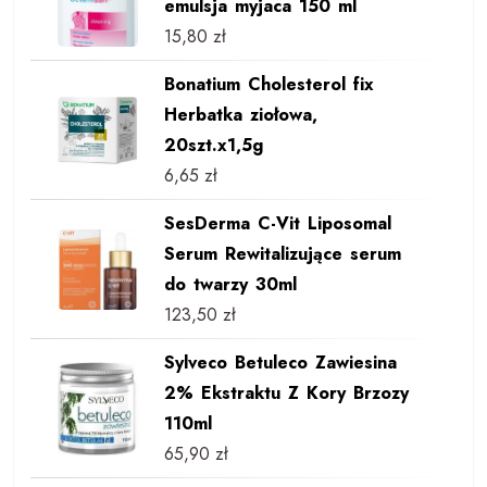
emulsja myjaca 150 ml
15,80
zł
Bonatium Cholesterol fix
Herbatka ziołowa,
20szt.x1,5g
6,65
zł
SesDerma C-Vit Liposomal
Serum Rewitalizujące serum
do twarzy 30ml
123,50
zł
Sylveco Betuleco Zawiesina
2% Ekstraktu Z Kory Brzozy
110ml
65,90
zł