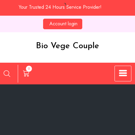
Skip
Your Trusted 24 Hours Service Provider!
to
content
Account login
Bio Vege Couple
0