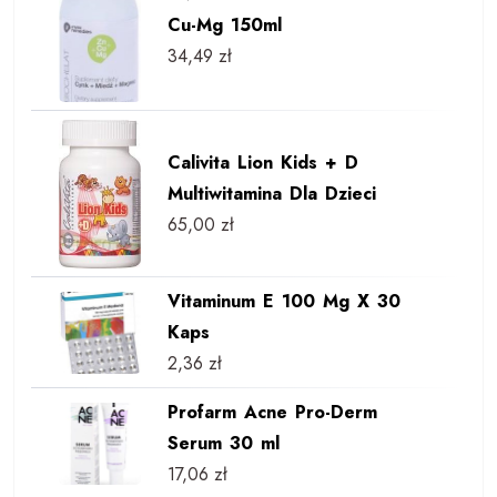
Cu-Mg 150ml
34,49
zł
Calivita Lion Kids + D
Multiwitamina Dla Dzieci
65,00
zł
Vitaminum E 100 Mg X 30
Kaps
2,36
zł
Profarm Acne Pro-Derm
Serum 30 ml
17,06
zł