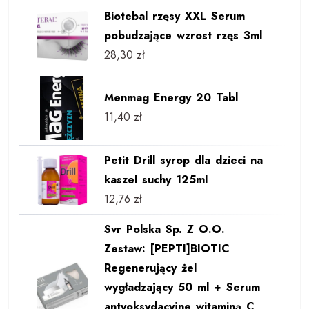
Biotebal rzęsy XXL Serum
pobudzające wzrost rzęs 3ml
28,30
zł
Menmag Energy 20 Tabl
11,40
zł
Petit Drill syrop dla dzieci na
kaszel suchy 125ml
12,76
zł
Svr Polska Sp. Z O.O.
Zestaw: [PEPTI]BIOTIC
Regenerujący żel
wygładzający 50 ml + Serum
antyoksydacyjne witaminą C