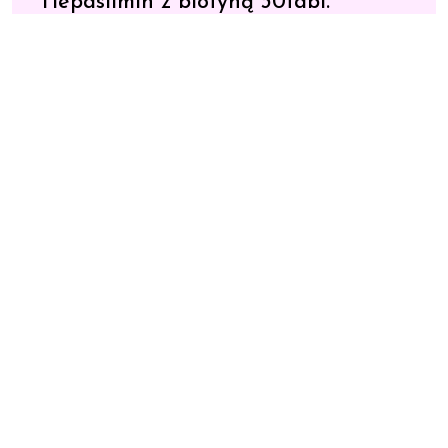
Hepaslimin z biotyną 30tabl.
11,86
zł
Zobacz cenę
SKU:
e3f00729fcb9
Category:
Suplementy na odchudzanie
Tags:
czerwona porzeczka
,
komosa biała
,
ogórecznik
Description