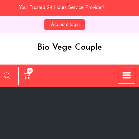
Skip
Your Trusted 24 Hours Service Provider!
to
content
Account login
Bio Vege Couple
0