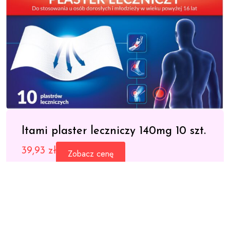
Itami plaster leczniczy 140mg 10 szt.
39,93
zł
Zobacz cenę
SKU:
ead429349af3
Category:
Przeciwbólowe