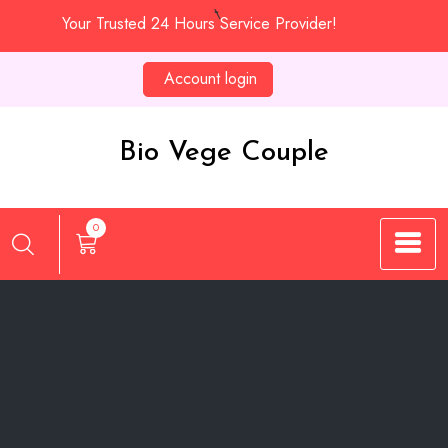
Skip
Your Trusted 24 Hours Service Provider!
to
content
Account login
Bio Vege Couple
0