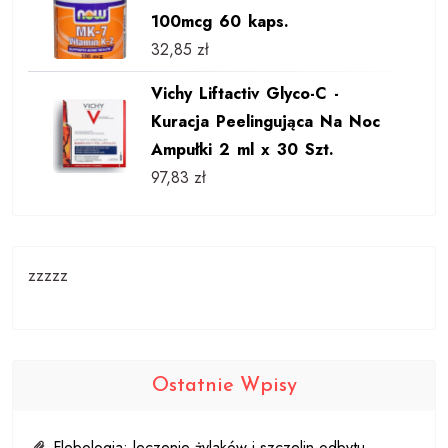
100mcg 60 kaps.
32,85
zł
Vichy Liftactiv Glyco-C -
Kuracja Peelingująca Na Noc
Ampułki 2 ml x 30 Szt.
97,83
zł
zzzzz
Ostatnie Wpisy
Flebologia: leczenie żylaków i szczelin odbytu