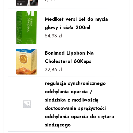
Mediket versi żel do mycia
głowy i ciała 200ml
54,98
zł
Bonimed Lipobon Na
Cholesterol 60Kaps
32,86
zł
regulacja synchronicznego
odchylania oparcia /
siedziska z możliwością
dostosowania sprężystości
odchylenia oparcia do ciężaru
siedzącego