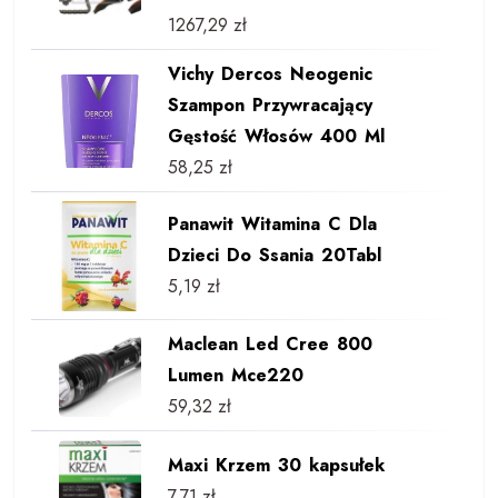
1267,29
zł
Vichy Dercos Neogenic
Szampon Przywracający
Gęstość Włosów 400 Ml
58,25
zł
Panawit Witamina C Dla
Dzieci Do Ssania 20Tabl
5,19
zł
Maclean Led Cree 800
Lumen Mce220
59,32
zł
Maxi Krzem 30 kapsułek
7,71
zł