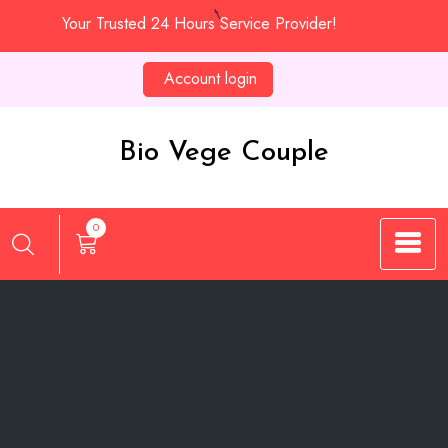
Skip
Your Trusted 24 Hours Service Provider!
to
content
Account login
Bio Vege Couple
0