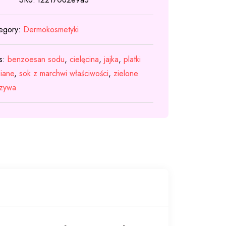
egory:
Dermokosmetyki
s:
benzoesan sodu
,
cielęcina
,
jajka
,
platki
iane
,
sok z marchwi właściwości
,
zielone
zywa