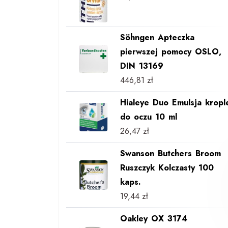
Söhngen Apteczka
pierwszej pomocy OSLO,
DIN 13169
446,81
zł
Hialeye Duo Emulsja kropl
do oczu 10 ml
26,47
zł
Swanson Butchers Broom
Ruszczyk Kolczasty 100
kaps.
19,44
zł
Oakley OX 3174