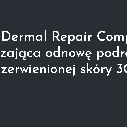
 Dermal Repair Com
szająca odnowę podra
zerwienionej skóry 