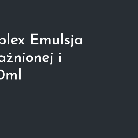
plex Emulsja
żnionej i
30ml