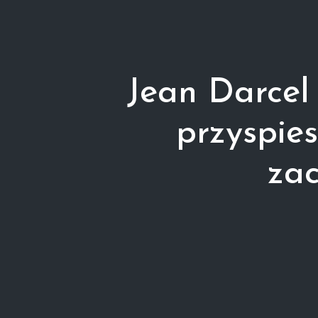
Jean Darcel
przyspie
zac