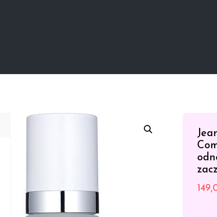
Jea
Com
odn
zac
149