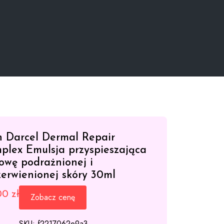
n Darcel Dermal Repair
plex Emulsja przyspieszająca
owę podrażnionej i
zerwienionej skóry 30ml
,00
zł
Zobacz cenę
SKU:
f2217062e9a3