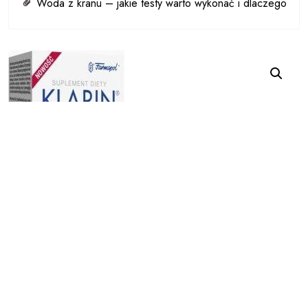
Woda z kranu – jakie testy warto wykonać i dlaczego
Klarin Perfekt 30 tabletek
21,44
zł
Zobacz cenę