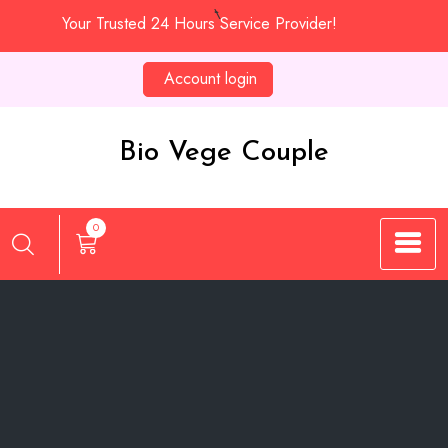
Skip
Your Trusted 24 Hours Service Provider!
to
content
Account login
Bio Vege Couple
0