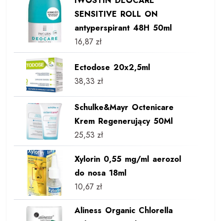
IWOSTIN DEOCARE
SENSITIVE ROLL ON
antyperspirant 48H 50ml
16,87
zł
Ectodose 20x2,5ml
38,33
zł
Schulke&Mayr Octenicare
Krem Regenerujący 50Ml
25,53
zł
Xylorin 0,55 mg/ml aerozol
do nosa 18ml
10,67
zł
Aliness Organic Chlorella