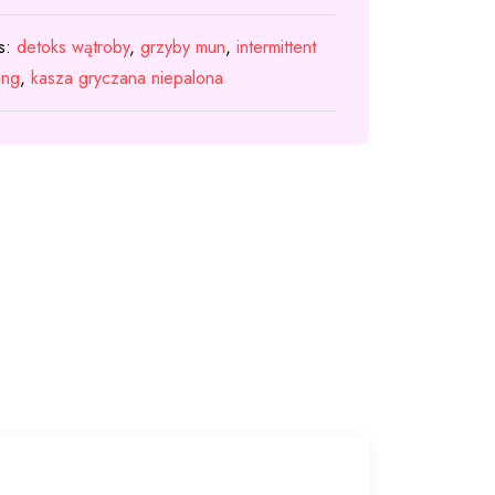
s:
detoks wątroby
,
grzyby mun
,
intermittent
ing
,
kasza gryczana niepalona