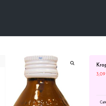
Kro
3,0
Cat