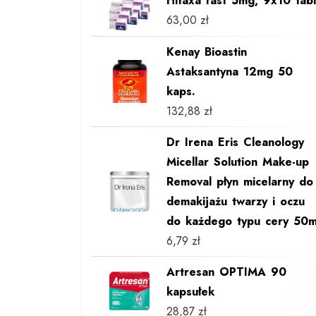
Hitaxa fast 5mg, 9x10 tabl
63,00
zł
Kenay Bioastin
Astaksantyna 12mg 50
kaps.
132,88
zł
Dr Irena Eris Cleanology
Micellar Solution Make-up
Removal płyn micelarny do
demakijażu twarzy i oczu
do każdego typu cery 50m
6,79
zł
Artresan OPTIMA 90
kapsułek
28,87
zł