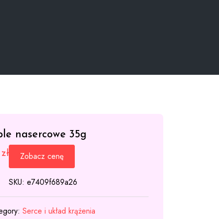
ple nasercowe 35g
9
zł
Zobacz cenę
SKU:
e7409f689a26
egory:
Serce i układ krążenia