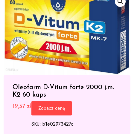
Oleofarm D-Vitum forte 2000 j.m.
K2 60 kaps
19,57
zł
Zobacz cenę
SKU:
b1e02973427c