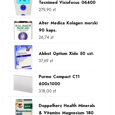
Tecnimed Visiofocus 06400
279,90
zł
Alter Medica Kolagen morski
90 kaps.
26,74
zł
Abbot Optium Xido 50 szt.
37,69
zł
Purmo Compact C11
600x1000
318,00
zł
Doppelherz Health Minerals
& Vitamins Magnesium 180