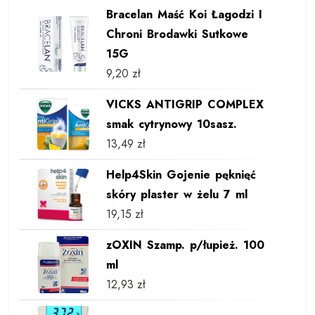
Bracelan Maść Koi Łagodzi I
Chroni Brodawki Sutkowe
15G
9,20
zł
VICKS ANTIGRIP COMPLEX
smak cytrynowy 10sasz.
13,49
zł
Help4Skin Gojenie pęknięć
skóry plaster w żelu 7 ml
19,15
zł
zOXIN Szamp. p/łupież. 100
ml
12,93
zł