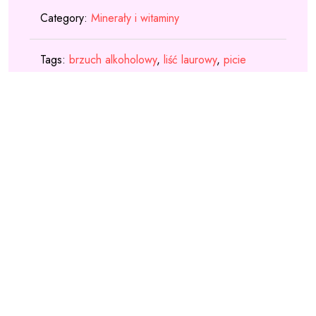
Category:
Minerały i witaminy
Tags:
brzuch alkoholowy
,
liść laurowy
,
picie
pokrzywy
,
seler naciowy
Description
Oleofarm D-Vitum forte
2000 j.m. K2 60 kaps