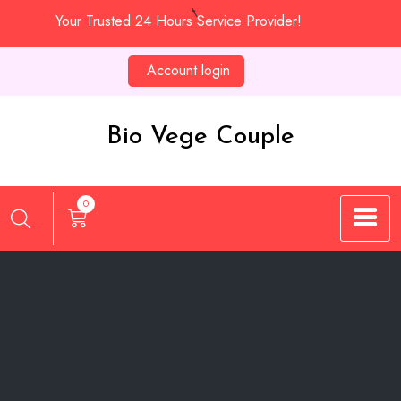
Skip
Your Trusted 24 Hours Service Provider!
to
content
Account login
Bio Vege Couple
0