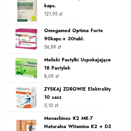
kaps.
121,95
zł
Omegamed Optima Forte
90kaps.+ 30tabl.
56,89
zł
Meliski Pastylki Uspokajające
18 Pastylek
8,09
zł
ZYSKAJ ZDROWIE Elektrolity
10 sasz
5,10
zł
Menachinox K2 MK-7
Naturalna Witamina K2 + D3