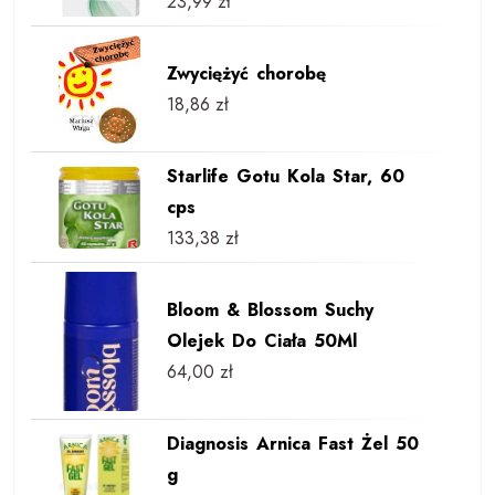
23,99
zł
Zwyciężyć chorobę
18,86
zł
Starlife Gotu Kola Star, 60
cps
133,38
zł
Bloom & Blossom Suchy
Olejek Do Ciała 50Ml
64,00
zł
Diagnosis Arnica Fast Żel 50
g