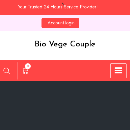
Skip
Your Trusted 24 Hours Service Provider!
to
content
Account login
Bio Vege Couple
0