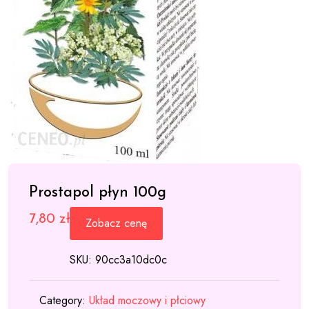
Prostapol płyn 100g
7,80
zł
Zobacz cenę
SKU:
90cc3a10dc0c
Category:
Układ moczowy i płciowy