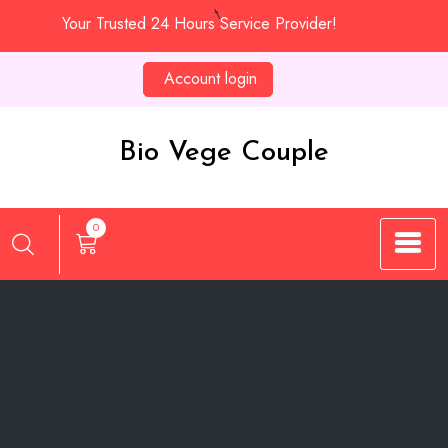
Skip
Your Trusted 24 Hours Service Provider!
to
content
Account login
Bio Vege Couple
0