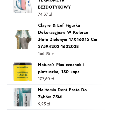
TERMOMETR
BEZDOTYKOWY
74,87
zł
Clayre & Eef Figurka
Dekoracyjnaw W Kolorze
Złoto Zielonym 17X46X15 Cm
37594202-1632038
166,95
zł
Nature's Plus czosnek i
pietruszka, 180 kaps
107,60
zł
Halitomin Dent Pasta Do
Zębów 75Ml
9,95
zł