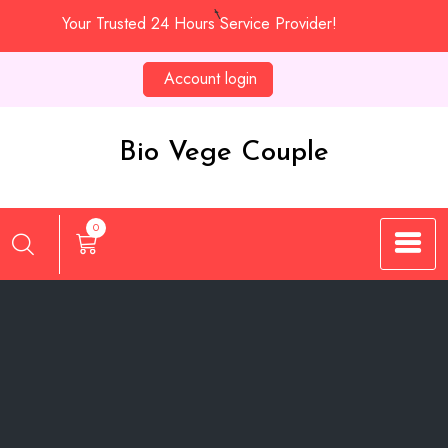
Skip
Your Trusted 24 Hours Service Provider!
to
content
Account login
Bio Vege Couple
0