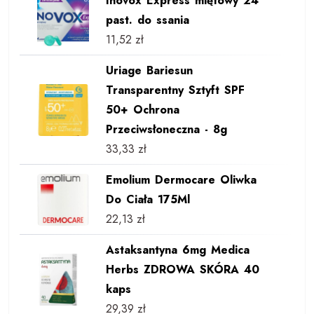
Inovox Express miętowy 24
past. do ssania
11,52
zł
Uriage Bariesun
Transparentny Sztyft SPF
50+ Ochrona
Przeciwsłoneczna - 8g
33,33
zł
Emolium Dermocare Oliwka
Do Ciała 175Ml
22,13
zł
Astaksantyna 6mg Medica
Herbs ZDROWA SKÓRA 40
kaps
29,39
zł