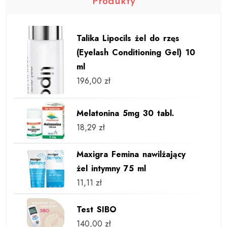
Produkty
Talika Lipocils żel do rzęs
(Eyelash Conditioning Gel) 10
ml
196,00
zł
Melatonina 5mg 30 tabl.
18,29
zł
Maxigra Femina nawilżający
żel intymny 75 ml
11,11
zł
Test SIBO
140,00
zł