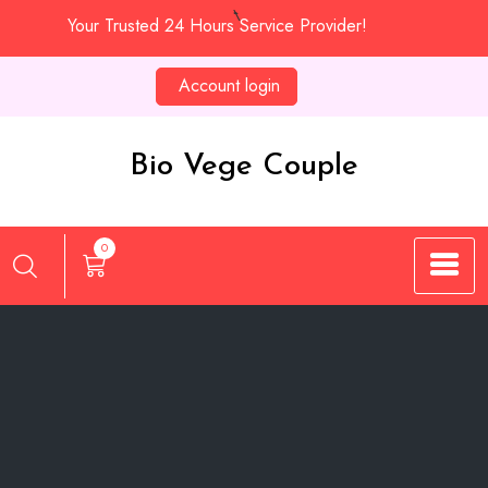
Skip
Your Trusted 24 Hours Service Provider!
to
content
Account login
Bio Vege Couple
0