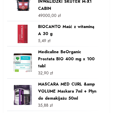
INWALIDZKI SKUTER M-X1
CABIN
49000,00
zł
BIOCANTO Maść z witaminą
A 30 g
5,49
zł
Medicaline BeOrganic
Prostata BIO 400 mg x 100
tabl
32,90
zł
MASCARA MED CURL &amp
VOLUME Maskara 7ml + Płyn
do demakijażu 50ml
35,88
zł