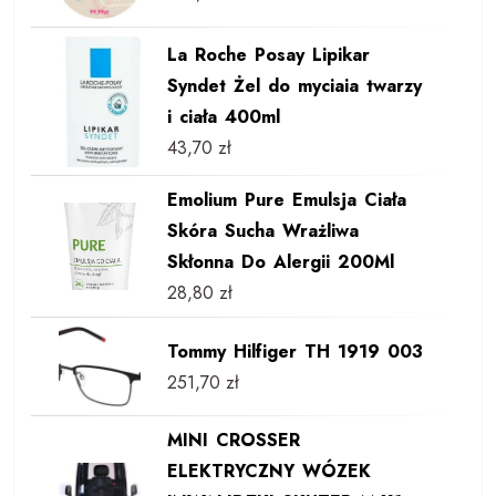
La Roche Posay Lipikar
Syndet Żel do myciaia twarzy
i ciała 400ml
43,70
zł
Emolium Pure Emulsja Ciała
Skóra Sucha Wrażliwa
Skłonna Do Alergii 200Ml
28,80
zł
Tommy Hilfiger TH 1919 003
251,70
zł
MINI CROSSER
ELEKTRYCZNY WÓZEK