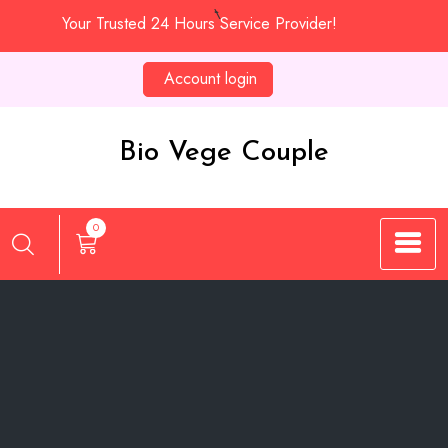
Skip
Your Trusted 24 Hours Service Provider!
to
content
Account login
Bio Vege Couple
0