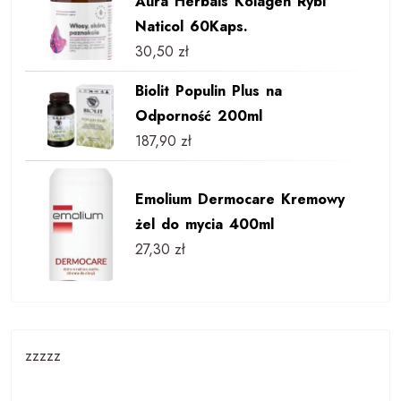
Aura Herbals Kolagen Rybi
Naticol 60Kaps.
30,50
zł
Biolit Populin Plus na
Odporność 200ml
187,90
zł
Emolium Dermocare Kremowy
żel do mycia 400ml
27,30
zł
zzzzz