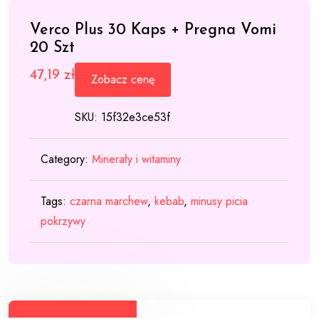
Verco Plus 30 Kaps + Pregna Vomi
20 Szt
47,19
zł
Zobacz cenę
SKU:
15f32e3ce53f
Category:
Minerały i witaminy
Tags:
czarna marchew
,
kebab
,
minusy picia
pokrzywy