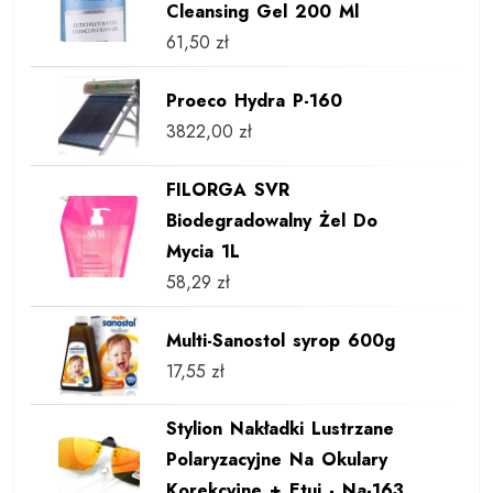
Cleansing Gel 200 Ml
61,50
zł
Proeco Hydra P-160
3822,00
zł
FILORGA SVR
Biodegradowalny Żel Do
Mycia 1L
58,29
zł
Multi-Sanostol syrop 600g
17,55
zł
Stylion Nakładki Lustrzane
Polaryzacyjne Na Okulary
Korekcyjne + Etui - Na-163