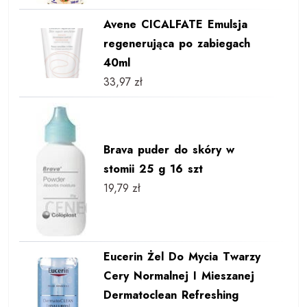
Avene CICALFATE Emulsja
regenerująca po zabiegach
40ml
33,97
zł
Brava puder do skóry w
stomii 25 g 16 szt
19,79
zł
Eucerin Żel Do Mycia Twarzy
Cery Normalnej I Mieszanej
Dermatoclean Refreshing