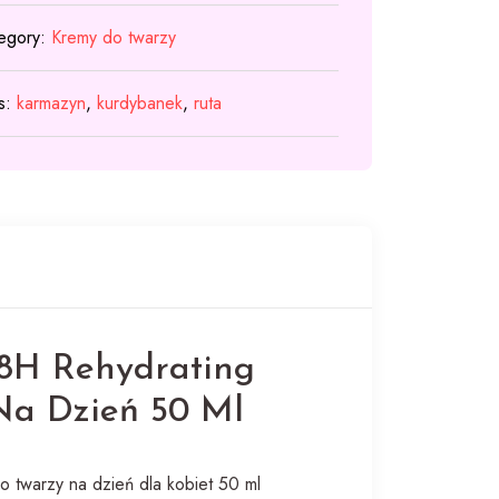
egory:
Kremy do twarzy
s:
karmazyn
,
kurdybanek
,
ruta
48H Rehydrating
a Dzień 50 Ml
 twarzy na dzień dla kobiet 50 ml