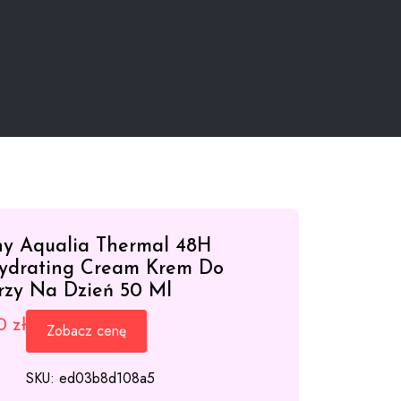
hy Aqualia Thermal 48H
ydrating Cream Krem Do
rzy Na Dzień 50 Ml
20
zł
Zobacz cenę
SKU:
ed03b8d108a5