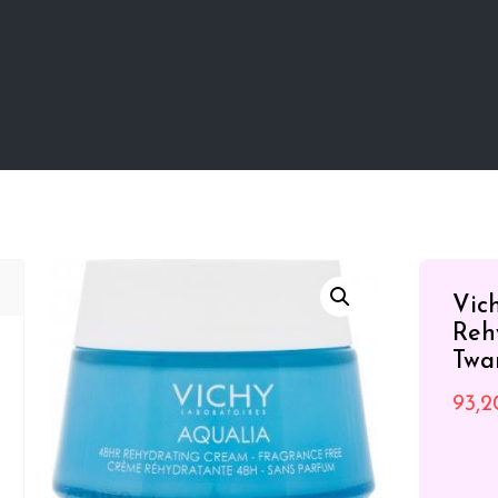
Vic
Reh
Twa
93,