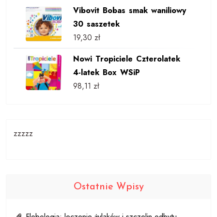
Vibovit Bobas smak waniliowy
30 saszetek
19,30
zł
Nowi Tropiciele Czterolatek
4-latek Box WSiP
98,11
zł
zzzzz
Ostatnie Wpisy
Flebologia: leczenie żylaków i szczelin odbytu