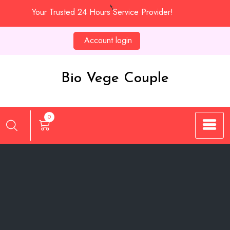
Skip
Your Trusted 24 Hours Service Provider!
to
content
Account login
Bio Vege Couple
0