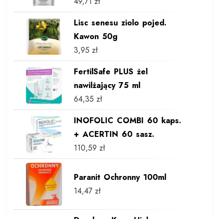
49,71
zł
Lisc senesu ziolo pojed.
Kawon 50g
3,95
zł
FertilSafe PLUS żel
nawilżający 75 ml
64,35
zł
INOFOLIC COMBI 60 kaps.
+ ACERTIN 60 sasz.
110,59
zł
Paranit Ochronny 100ml
14,47
zł