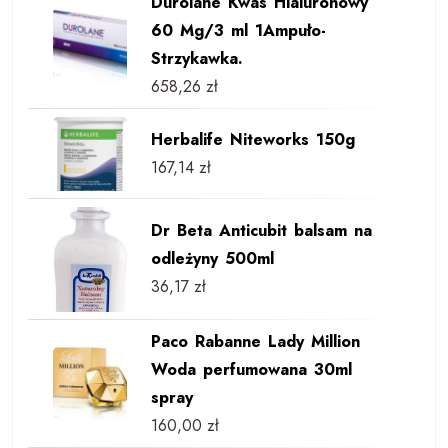
Durolane Kwas Hialuronowy
60 Mg/3 ml 1Ampuło-
Strzykawka.
658,26
zł
Herbalife Niteworks 150g
167,14
zł
Dr Beta Anticubit balsam na
odleżyny 500ml
36,17
zł
Paco Rabanne Lady Million
Woda perfumowana 30ml
spray
160,00
zł