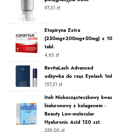
97,31
zł
Etopiryna Extra
(250mg+200mg+50mg) x 10
tabl.
4,63
zł
RevitaLash Advanced
odżywka do rzęs Eyelash 1ml
157,21
zł
Itoh Niskocząsteczkowy kwas
hialuronowy z kolagenem -
Beauty Low-molecular
Hyaluronic Acid 120 szt.
259,00
zł