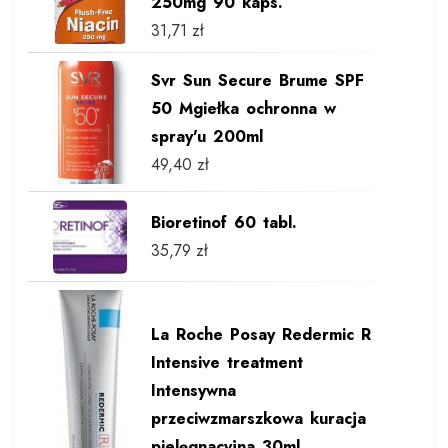
250mg 90 kaps.
31,71
zł
Svr Sun Secure Brume SPF
50 Mgiełka ochronna w
spray'u 200ml
49,40
zł
Bioretinof 60 tabl.
35,79
zł
La Roche Posay Redermic R
Intensive treatment
Intensywna
przeciwzmarszkowa kuracja
pielęgnacyjna 30ml