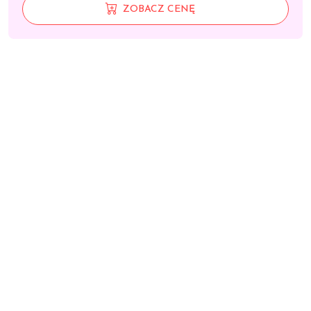
ZOBACZ CENĘ
Stawy Mięśnie I Kości
Vitaminum D 2000 30 tabl.