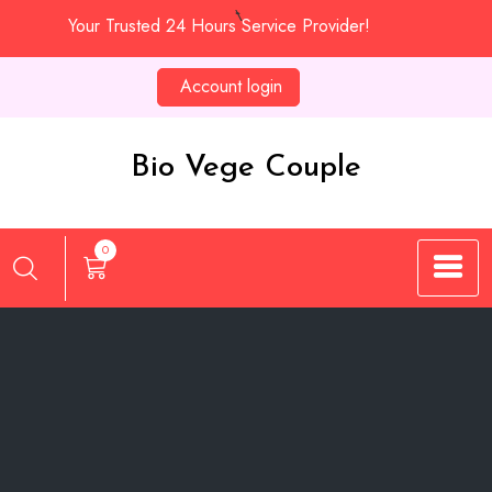
Skip
Your Trusted 24 Hours Service Provider!
to
content
Account login
Bio Vege Couple
0