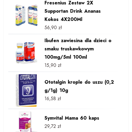
Fresenius Zestaw 2X
Supportan Drink Ananas
Kokos 4X200Ml
56,90
zł
Ibufen zawiesina dla dzieci o
smaku truskawkowym
100mg/5ml 100ml
15,90
zł
Ototalgin krople do uszu (0,2
g/1g) 10g
16,58
zł
Symvital Mama 60 kaps
29,72
zł