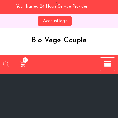
Skip
Your Trusted 24 Hours Service Provider!
to
content
Account login
Bio Vege Couple
0