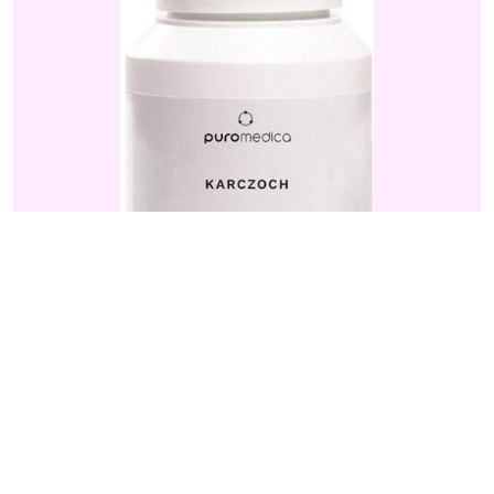
Układ Pokarmowy
Puromedica Karczoch, 90kaps.
67,19
zł