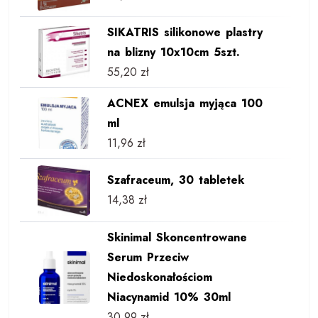
SIKATRIS silikonowe plastry
na blizny 10x10cm 5szt.
55,20
zł
ACNEX emulsja myjąca 100
ml
11,96
zł
Szafraceum, 30 tabletek
14,38
zł
Skinimal Skoncentrowane
Serum Przeciw
Niedoskonałościom
Niacynamid 10% 30ml
30,99
zł