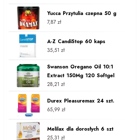
Yucca Przytulia czepna 50 g
7,87
zł
A-Z CandiStop 60 kaps
35,51
zł
Swanson Oregano Oil 10:1
Extract 150Mg 120 Softgel
28,21
zł
Durex Pleasuremax 24 szt.
65,99
zł
Melilax dla dorosłych 6 szt
25,31
zł