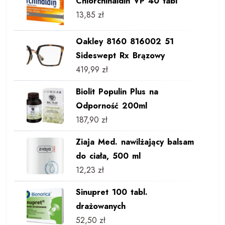
Chlorchinaldin VP 40 tabl
13,85
zł
Oakley 8160 816002 51
Sideswept Rx Brązowy
419,99
zł
Biolit Populin Plus na
Odporność 200ml
187,90
zł
Ziaja Med. nawilżający balsam
do ciała, 500 ml
12,23
zł
Sinupret 100 tabl.
drażowanych
52,50
zł