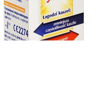
Aflofarm Syrop HERBAPECT
JUNIOR 100ml
8,97
zł
Zobacz cenę