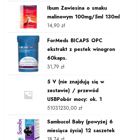
Ibum Zawiesina o smaku
malinowym 100mg/5ml 130ml
14,90
zł
ForMeds BICAPS OPC
ekstrakt z pestek winogron
60kaps.
31,79
zł
5 V (nie znajdują się w
zestawie) / przewód
USBPobór mocy: ok. 1
51031230,00
zł
Sambucol Baby (powyżej 6
miesiąca życia) 12 saszetek
18,74
zł