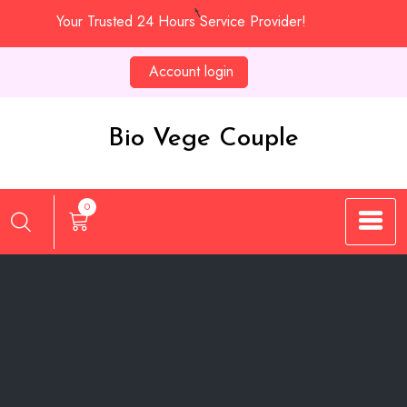
Skip
Your Trusted 24 Hours Service Provider!
to
content
Account login
Bio Vege Couple
0