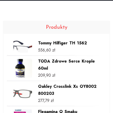
Produkty
Tommy Hilfiger TH 1562
556,60
zł
TODA Zdrowe Serce Krople
60ml
209,90
zł
Oakley Crosslink Xs OY8002
800203
277,79
zł
Flegamina O Smaku