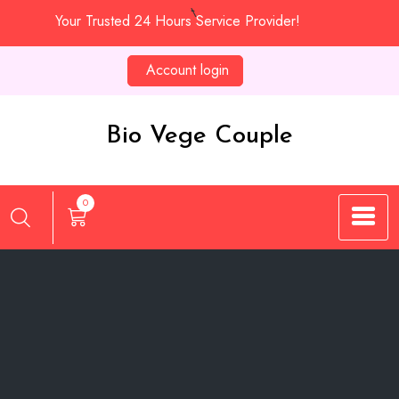
Skip
Your Trusted 24 Hours Service Provider!
to
content
Account login
Bio Vege Couple
0