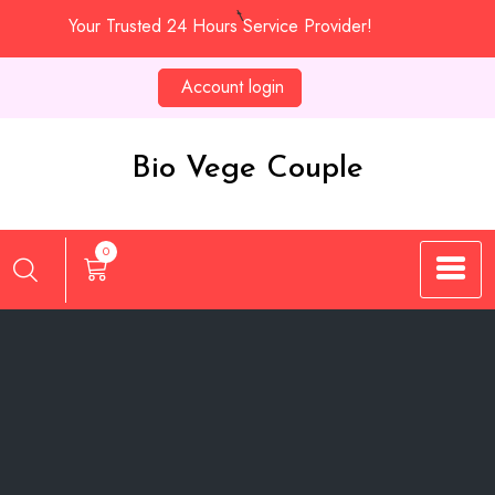
Skip
Your Trusted 24 Hours Service Provider!
to
content
Account login
Bio Vege Couple
0