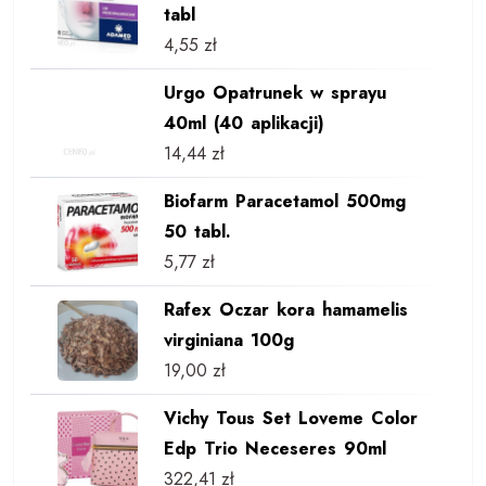
tabl
4,55
zł
Urgo Opatrunek w sprayu
40ml (40 aplikacji)
14,44
zł
Biofarm Paracetamol 500mg
50 tabl.
5,77
zł
Rafex Oczar kora hamamelis
virginiana 100g
19,00
zł
Vichy Tous Set Loveme Color
Edp Trio Neceseres 90ml
322,41
zł