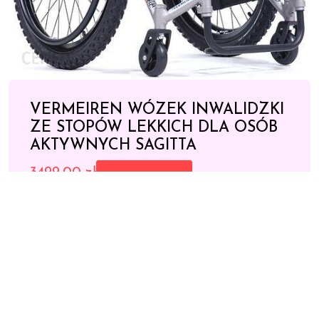
VERMEIREN WÓZEK INWALIDZKI
ZE STOPÓW LEKKICH DLA OSÓB
AKTYWNYCH SAGITTA
3499,00
zł
Zobacz cenę
SKU:
3ea2db50e62c
Category:
Wózki inwalidzkie balkoniki i laski
Tags:
olej słonecznikowy
,
ser cheddar
,
ser kozi
,
ziemniaki indeks glikemiczny