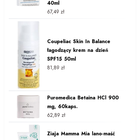
40ml
67,49
zł
Coupeliac Skin In Balance
łagodzący krem na dzień
SPF15 50ml
81,89
zł
Puromedica Betaina HCl 900
mg, 60kaps.
62,89
zł
Ziaja Mamma Mia lano-maść