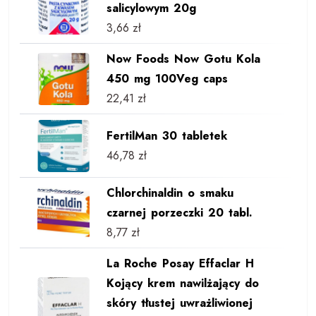
salicylowym 20g
3,66
zł
Now Foods Now Gotu Kola
450 mg 100Veg caps
22,41
zł
FertilMan 30 tabletek
46,78
zł
Chlorchinaldin o smaku
czarnej porzeczki 20 tabl.
8,77
zł
La Roche Posay Effaclar H
Kojący krem nawilżający do
skóry tłustej uwrażliwionej