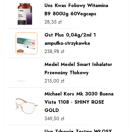
Uns Kwas Foliowy Witamina
B9 800Ug 60Vegcaps
28,35
zł
Ost Plus 0,04g/2ml 1
ampułko-strzykawka
238,98
zł
Medel Medel Smart Inhalator
Przenośny Tłokowy
215,00
zł
Michael Kors Mk 3030 Buena
Vista 1108 - SHINY ROSE
GOLD
349,50
zł
Usp Zdrowie Zestaw WŁOSY