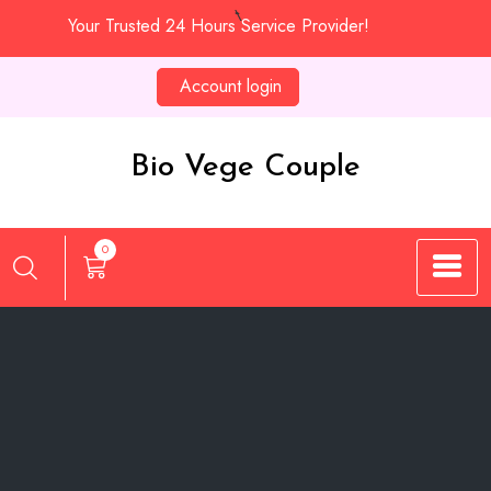
Skip
Your Trusted 24 Hours Service Provider!
to
content
Account login
Bio Vege Couple
0