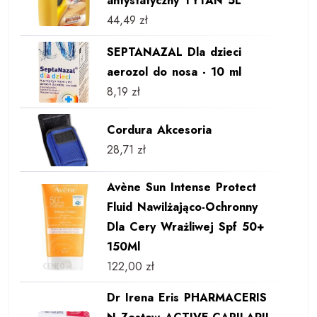
antystatyczny TYTAN 5L
44,49
zł
SEPTANAZAL Dla dzieci
aerozol do nosa - 10 ml
8,19
zł
Cordura Akcesoria
28,71
zł
Avène Sun Intense Protect
Fluid Nawilżająco-Ochronny
Dla Cery Wrażliwej Spf 50+
150Ml
122,00
zł
Dr Irena Eris PHARMACERIS