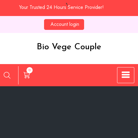
Skip
Your Trusted 24 Hours Service Provider!
to
content
Account login
Bio Vege Couple
0