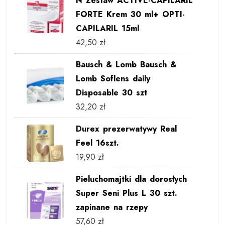
N Zestaw ACTIVE-CAPILARIL
FORTE Krem 30 ml+ OPTI-
CAPILARIL 15ml
42,50
zł
Bausch & Lomb Bausch &
Lomb Soflens daily
Disposable 30 szt
32,20
zł
Durex prezerwatywy Real
Feel 16szt.
19,90
zł
Pieluchomajtki dla dorosłych
Super Seni Plus L 30 szt.
zapinane na rzepy
57,60
zł