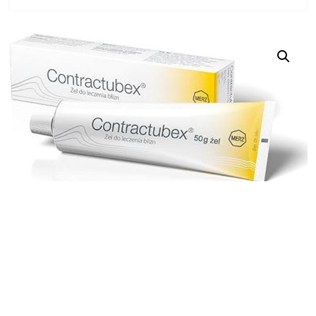
Contractubex żel na blizny 20g
24,49
zł
Zobacz cenę
SKU:
774231313a6d