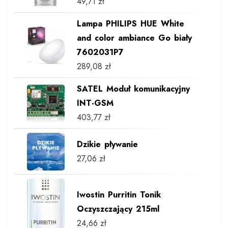
49,71
zł
Lampa PHILIPS HUE White
and color ambiance Go biały
7602031P7
289,08
zł
SATEL Moduł komunikacyjny
INT-GSM
403,77
zł
Dzikie pływanie
27,06
zł
Iwostin Purritin Tonik
Oczyszczający 215ml
24,66
zł