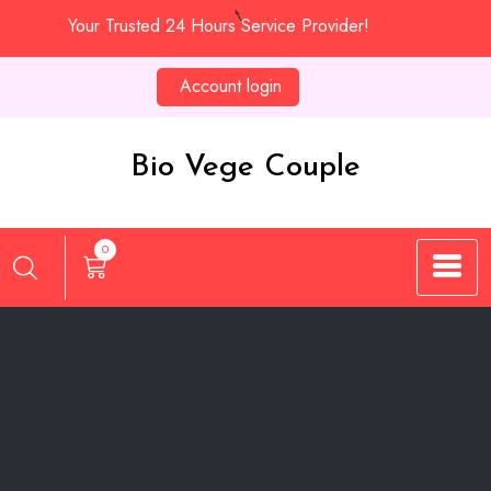
Skip
Your Trusted 24 Hours Service Provider!
to
content
Account login
Bio Vege Couple
0