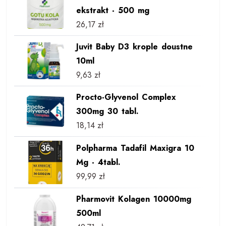
ekstrakt - 500 mg
26,17
zł
Juvit Baby D3 krople doustne
10ml
9,63
zł
Procto-Glyvenol Complex
300mg 30 tabl.
18,14
zł
Polpharma Tadafil Maxigra 10
Mg - 4tabl.
99,99
zł
Pharmovit Kolagen 10000mg
500ml