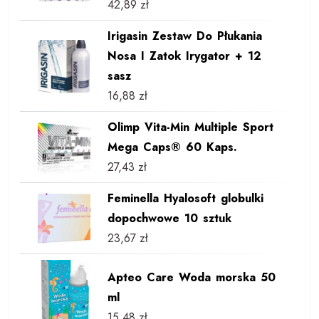
42,89
zł
Irigasin Zestaw Do Płukania
Nosa I Zatok Irygator + 12
sasz
16,88
zł
Olimp Vita-Min Multiple Sport
Mega Caps® 60 Kaps.
27,43
zł
Feminella Hyalosoft globulki
dopochwowe 10 sztuk
23,67
zł
Apteo Care Woda morska 50
ml
15,48
zł