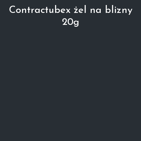
Contractubex żel na blizny
20g