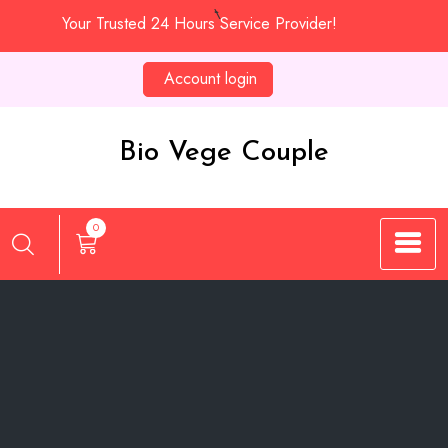
Skip
Your Trusted 24 Hours Service Provider!
to
content
Account login
Bio Vege Couple
0