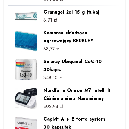
Granugel żel 15 g (tuba)
8,91
zł
Kompres chłodząco-
ogrzewający BERKLEY
38,77
zł
Solaray Ubiquinol CoQ-10
30kaps.
348,10
zł
Nordfarm Omron M7 Intelli It
Ciśnieniomierz Naramienny
302,98
zł
Capivit A + E forte system
30 kapsułek