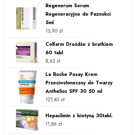
Regenerum Serum
Regeneracyjne do Paznokci
5ml
13,90
zł
Colfarm Drożdże z bratkiem
60 tabl
8,63
zł
La Roche Posay Krem
Przeciwsłoneczny do Twarzy
Anthelios SPF 30 50 ml
127,40
zł
Hepaslimin z biotyną 30tabl.
11,86
zł