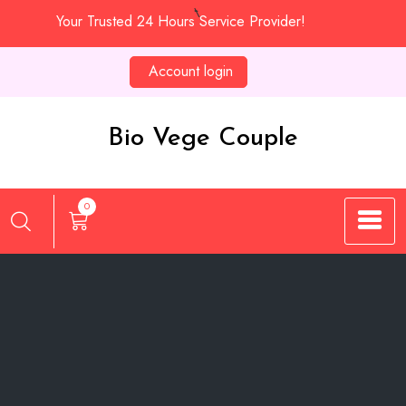
Skip
Your Trusted 24 Hours Service Provider!
to
content
Account login
Bio Vege Couple
0