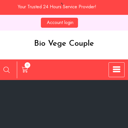
Skip
Your Trusted 24 Hours Service Provider!
to
content
Account login
Bio Vege Couple
0