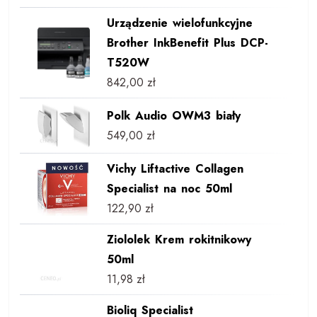
Urządzenie wielofunkcyjne
Brother InkBenefit Plus DCP-
T520W
842,00
zł
Polk Audio OWM3 biały
549,00
zł
Vichy Liftactive Collagen
Specialist na noc 50ml
122,90
zł
Ziololek Krem rokitnikowy
50ml
11,98
zł
Bioliq Specialist