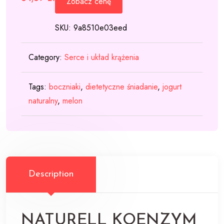
Zobacz cenę
SKU:
9a8510e03eed
Category:
Serce i układ krążenia
Tags:
boczniaki
,
dietetyczne śniadanie
,
jogurt
naturalny
,
melon
Description
NATURELL KOENZYM