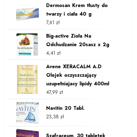
Dermosan Krem tłusty do
twarzy i ciała 40 g
7,61
zł
Big-active Zioła Na
Odchudzanie 20sasz x 2g
4,41
zł
Avene XERACALM A.D
Olejek oczyszczający
uzupełniajacy lipidy 400ml
47,99
zł
Navitin 20 Tabl.
23,38
zł
Szafraceum, 30 tabletek