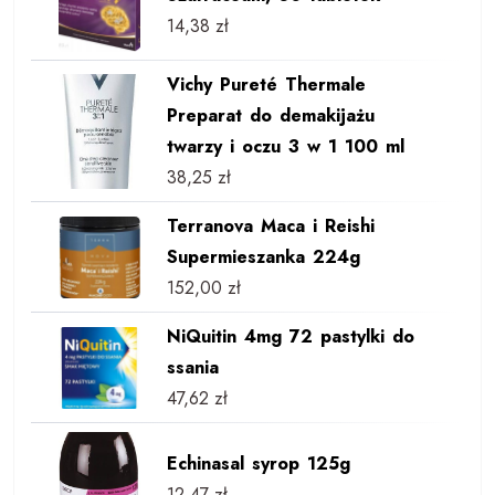
14,38
zł
Vichy Pureté Thermale
Preparat do demakijażu
twarzy i oczu 3 w 1 100 ml
38,25
zł
Terranova Maca i Reishi
Supermieszanka 224g
152,00
zł
NiQuitin 4mg 72 pastylki do
ssania
47,62
zł
Echinasal syrop 125g
12,47
zł