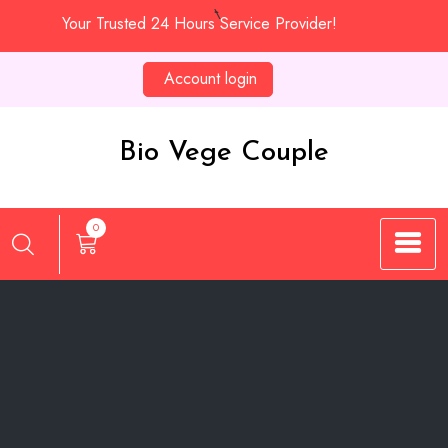
Skip
Your Trusted 24 Hours Service Provider!
to
content
Account login
Bio Vege Couple
0