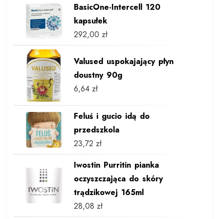
BasicOne-Intercell 120
kapsułek
292,00
zł
Valused uspokajający płyn
doustny 90g
6,64
zł
Feluś i gucio idą do
przedszkola
23,72
zł
Iwostin Purritin pianka
oczyszczająca do skóry
trądzikowej 165ml
28,08
zł