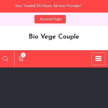
Skip
Your Trusted 24 Hours Service Provider!
to
content
Account login
Bio Vege Couple
0