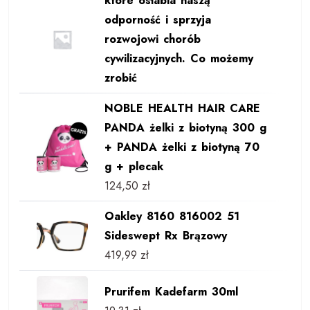
które osłabia naszą
odporność i sprzyja
rozwojowi chorób
cywilizacyjnych. Co możemy
zrobić
NOBLE HEALTH HAIR CARE
PANDA żelki z biotyną 300 g
+ PANDA żelki z biotyną 70
g + plecak
124,50
zł
Oakley 8160 816002 51
Sideswept Rx Brązowy
419,99
zł
Prurifem Kadefarm 30ml