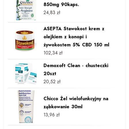
850mg 90kaps.
24,83
zł
ASEPTA Stawokost krem z
olejkiem z konopi i
żywokostem 5% CBD 150 ml
102,34
zł
Demoxoft Clean - chusteczki
20szt
20,52
zł
Chicco Żel wielofunkcyjny na
ząbkowanie 30ml
13,96
zł