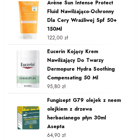
Avène Sun Intense Protect
Fluid Nawilżająco-Ochronny
Dla Cery Wrażliwej Spf 50+
150Ml
122,00
zł
Eucerin Kojący Krem
Nawilżający Do Twarzy
Dermopure Hydra Soothing
Compensating 50 Ml
95,80
zł
Fungisept G79 olejek z neem
olejkiem z drzewa
herbacianego płyn 30ml
Asepta
64,90
zł