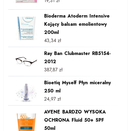
19,31
zł
Bioderma Atoderm Intensive
Kojący balsam emolientowy
200ml
43,34
zł
Ray Ban Clubmaster RB5154-
2012
387,87
zł
Bioetiq Myself Płyn miceralny
250 ml
24,97
zł
AVENE BARDZO WYSOKA
OCHRONA Fluid 50+ SPF
50ml