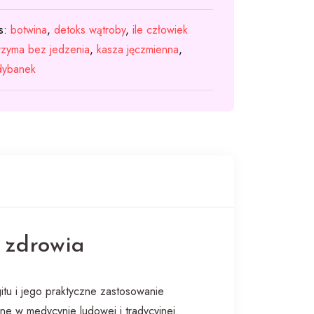
s:
botwina
,
detoks wątroby
,
ile człowiek
rzyma bez jedzenia
,
kasza jęczmienna
,
dybanek
ń zdrowia
itu i jego praktyczne zastosowanie
e w medycynie ludowej i tradycyjnej.