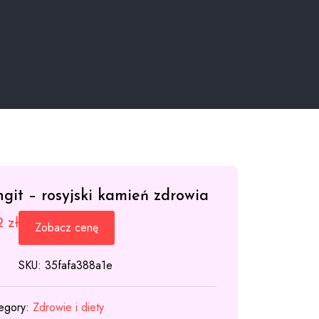
git – rosyjski kamień zdrowia
72
zł
Zobacz cenę
SKU:
35fafa388a1e
egory:
Zdrowie i diety