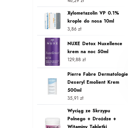
46,29
zł
Xylometazolin VP 0.1%
krople do nosa 10ml
3,86
zł
NUXE Detox Nuxellence
krem na noc 50ml
129,88
zł
Pierre Fabre Dermatologie
Dexeryl Emolient Krem
500ml
35,91
zł
Wyciąg ze Skrzypu
Polnego + Drożdze +
Witaminy Tabletki