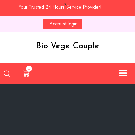
Skip
Your Trusted 24 Hours Service Provider!
to
content
Account login
Bio Vege Couple
0