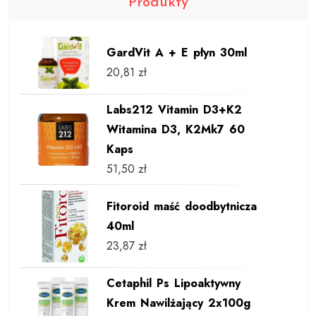
Produkty
GardVit A + E płyn 30ml
20,81
zł
Labs212 Vitamin D3+K2
Witamina D3, K2Mk7 60
Kaps
51,50
zł
Fitoroid maść doodbytnicza
40ml
23,87
zł
Cetaphil Ps Lipoaktywny
Krem Nawilżający 2x100g