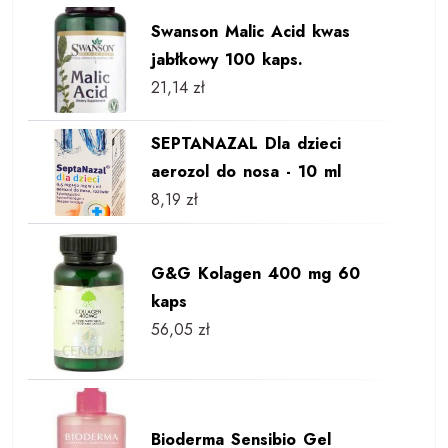
Swanson Malic Acid kwas
jabłkowy 100 kaps.
21,14
zł
SEPTANAZAL Dla dzieci
aerozol do nosa - 10 ml
8,19
zł
G&G Kolagen 400 mg 60
kaps
56,05
zł
Bioderma Sensibio Gel