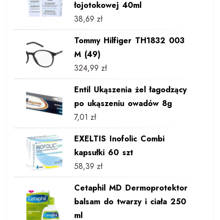
łojotokowej 40ml
38,69
zł
Tommy Hilfiger TH1832 003
M (49)
324,99
zł
Entil Ukąszenia żel łagodzący
po ukąszeniu owadów 8g
7,01
zł
EXELTIS Inofolic Combi
kapsułki 60 szt
58,39
zł
Cetaphil MD Dermoprotektor
balsam do twarzy i ciała 250
ml