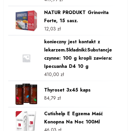
NATUR PRODUKT Grinovita
Forte, 15 sasz.
12,03
zł
konieczny jest kontakt z
lekarzem.Składniki:Substancje
czynne: 100 g kropli zawiera:
Ipecuanha D4 10 g
410,00
zł
Thyroset 3x45 kaps
84,79
zł
Cutishelp E Egzema Maść
Konopna Na Noc 100Ml
46,03
zł