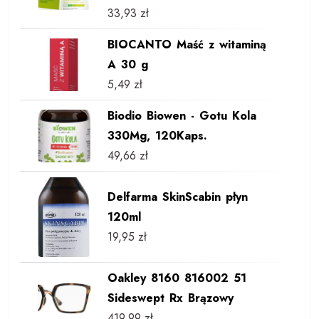
33,93
zł
BIOCANTO Maść z witaminą
A 30 g
5,49
zł
Biodio Biowen - Gotu Kola
330Mg, 120Kaps.
49,66
zł
Delfarma SkinScabin płyn
120ml
19,95
zł
Oakley 8160 816002 51
Sideswept Rx Brązowy
419,99
zł