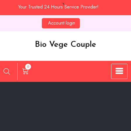
Skip
Your Trusted 24 Hours Service Provider!
to
content
Account login
Bio Vege Couple
0