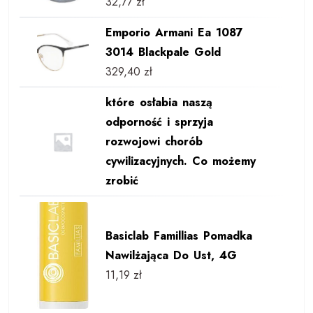
32,77
zł
Emporio Armani Ea 1087
3014 Blackpale Gold
329,40
zł
które osłabia naszą
odporność i sprzyja
rozwojowi chorób
cywilizacyjnych. Co możemy
zrobić
Basiclab Famillias Pomadka
Nawilżająca Do Ust, 4G
11,19
zł