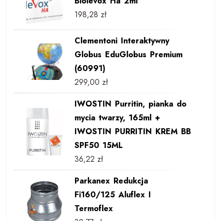
Biolevox Ha 2ml
198,28
zł
Clementoni Interaktywny
Globus EduGlobus Premium
(60991)
299,00
zł
IWOSTIN Purritin, pianka do
mycia twarzy, 165ml +
IWOSTIN PURRITIN KREM BB
SPF50 15ML
36,22
zł
Parkanex Redukcja
Fi160/125 Aluflex I
Termoflex