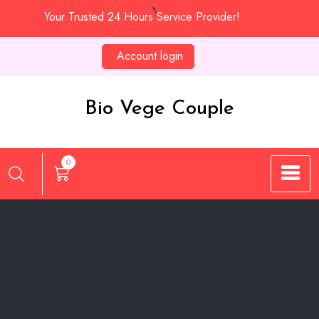
Skip
Your Trusted 24 Hours Service Provider!
to
content
Account login
Bio Vege Couple
0