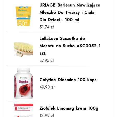
URIAGE Bariesun Nawilżające
Mleczko Do Twarzy i Ciała
Dla Dzieci - 100 ml
51,74
zł
LullaLove Szczotka do
Masażu na Sucho AKC0052 1
szt.
37,95
zł
Colyfine Diosmina 100 kaps
49,90
zł
Ziołolek Linomag krem 100g
13,99
zł