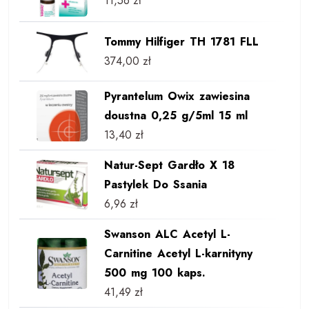
11,56
zł
Tommy Hilfiger TH 1781 FLL
374,00
zł
Pyrantelum Owix zawiesina
doustna 0,25 g/5ml 15 ml
13,40
zł
Natur-Sept Gardło X 18
Pastylek Do Ssania
6,96
zł
Swanson ALC Acetyl L-
Carnitine Acetyl L-karnityny
500 mg 100 kaps.
41,49
zł