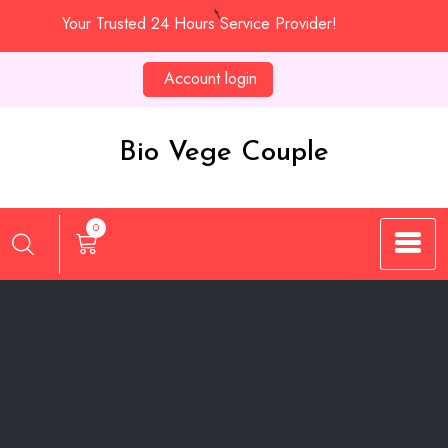
Skip
Your Trusted 24 Hours Service Provider!
to
content
Account login
Bio Vege Couple
0